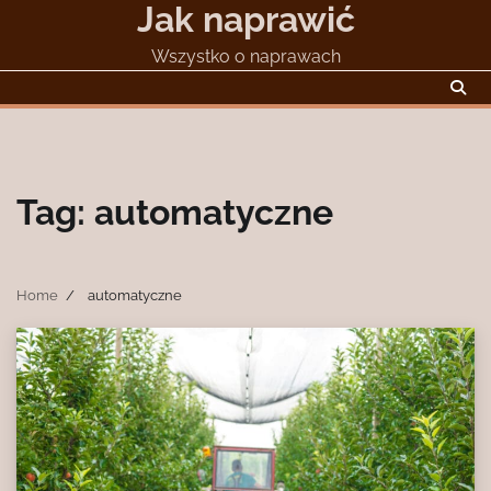
Jak naprawić
Skip
to
Wszystko o naprawach
content
Tag:
automatyczne
Home
automatyczne