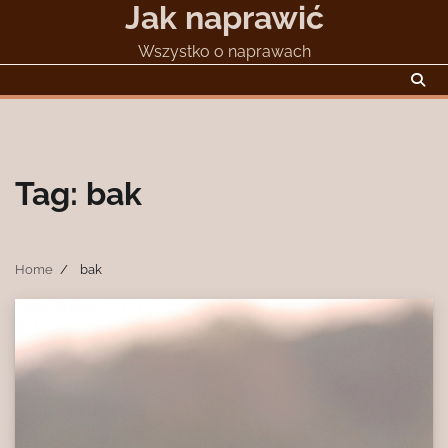
Jak naprawić
Skip
to
Wszystko o naprawach
content
Tag:
bak
Home
bak