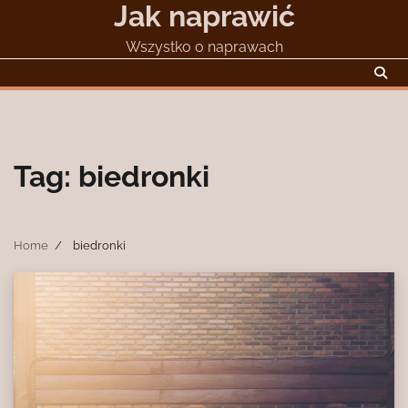
Jak naprawić
Skip
to
Wszystko o naprawach
content
Tag:
biedronki
Home
biedronki