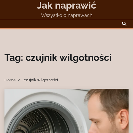
Jak naprawić
Skip
to
Wszystko o naprawach
content
Tag:
czujnik wilgotności
Home
czujnik wilgotności