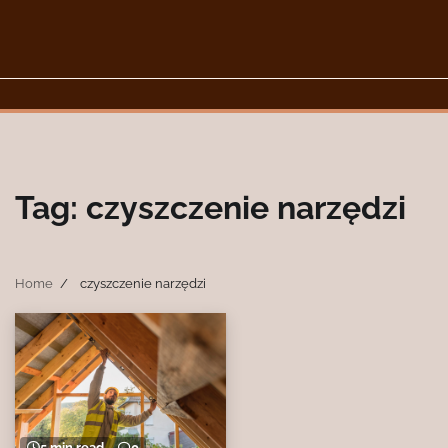
Skip
to
content
Tag:
czyszczenie narzędzi
Home
czyszczenie narzędzi
5 min read
0