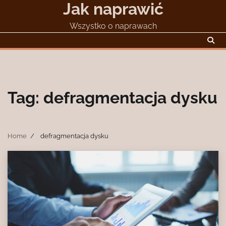
Jak naprawić
Skip
to
Wszystko o naprawach
content
Tag:
defragmentacja dysku
Home
defragmentacja dysku