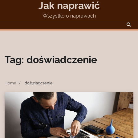
Jak naprawić
Skip
to
Wszystko o naprawach
content
Tag:
doświadczenie
Home
doświadczenie