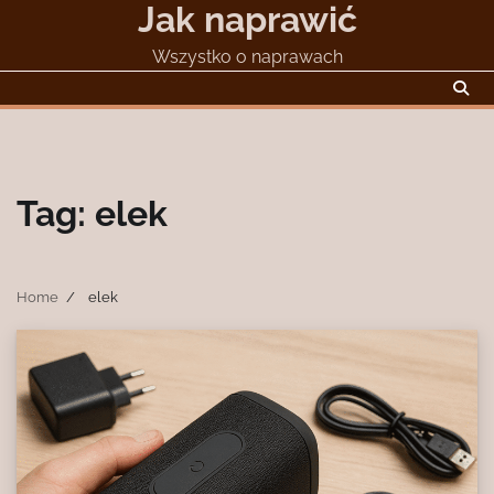
Jak naprawić
Skip
to
Wszystko o naprawach
content
Tag:
elek
Home
elek