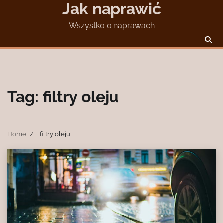
Jak naprawić
Skip
to
Wszystko o naprawach
content
Tag:
filtry oleju
Home
filtry oleju