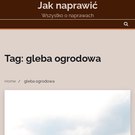
Jak naprawić
Skip
to
Wszystko o naprawach
content
Tag:
gleba ogrodowa
Home
gleba ogrodowa