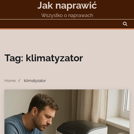
Jak naprawić
Skip
to
Wszystko o naprawach
content
Tag:
klimatyzator
Home
klimatyzator