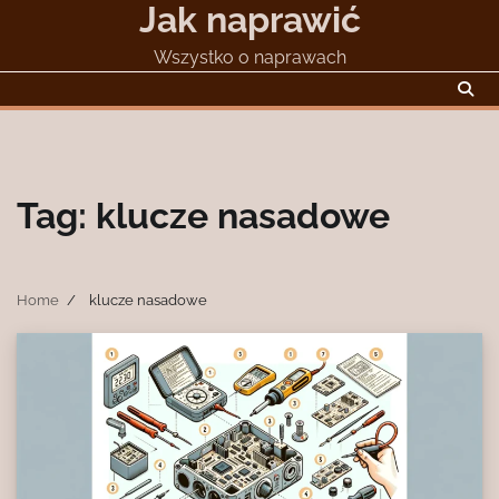
Jak naprawić
Skip
to
Wszystko o naprawach
content
Tag:
klucze nasadowe
Home
klucze nasadowe