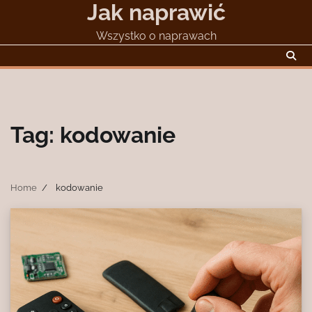
Jak naprawić
Skip
to
Wszystko o naprawach
content
Tag:
kodowanie
Home
kodowanie