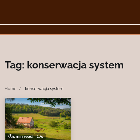
Skip
to
content
Tag:
konserwacja system
Home
konserwacja system
4 min read
0