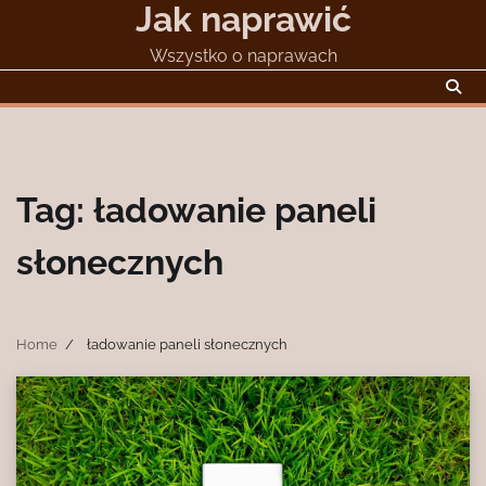
Jak naprawić
Skip
to
Wszystko o naprawach
content
Tag:
ładowanie paneli
słonecznych
Home
ładowanie paneli słonecznych