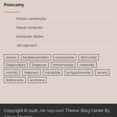
Polecamy
Portal o przemyśle
Repair computer
Komputer doktor
Jak naprawić
awaria
bezpieczeństwo
czyszczenie
demontaż
Diagnostyka
Diagnoza
konserwacja
materiały
montaż
Naprawa
narzędzia
przygotowanie
serwis
testowanie
wymiana
Copyright © 2026
Jak naprawić
Theme: Blog Center By
Adore Themes
.