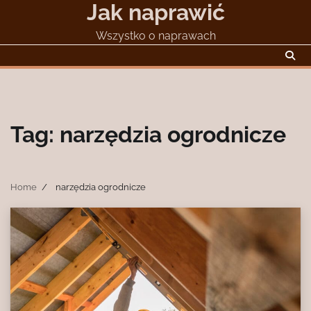
Jak naprawić
Skip
to
Wszystko o naprawach
content
Tag:
narzędzia ogrodnicze
Home
narzędzia ogrodnicze