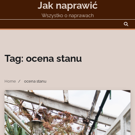
Jak naprawić
Skip
to
Wszystko o naprawach
content
Tag:
ocena stanu
Home
ocena stanu