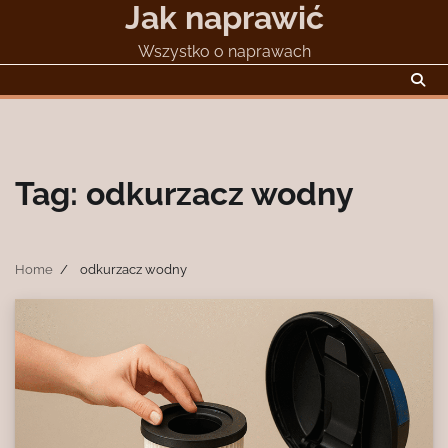
Jak naprawić
Skip
to
Wszystko o naprawach
content
Tag:
odkurzacz wodny
Home
odkurzacz wodny