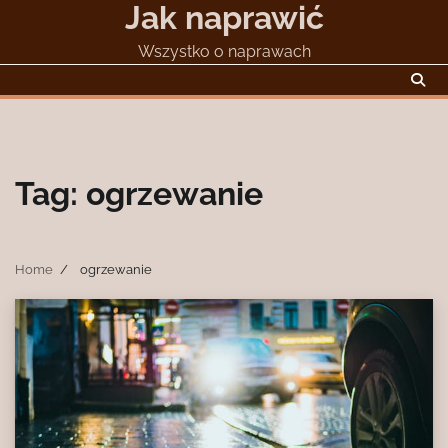
Jak naprawić
Skip
to
Wszystko o naprawach
content
Tag:
ogrzewanie
Home
ogrzewanie