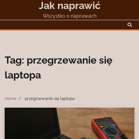
Jak naprawić
Skip
to
Wszystko o naprawach
content
Tag:
przegrzewanie się
laptopa
Home
przegrzewanie się laptopa