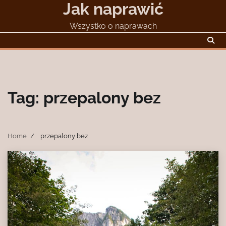
Jak naprawić
Skip
to
Wszystko o naprawach
content
Tag:
przepalony bez
Home
przepalony bez