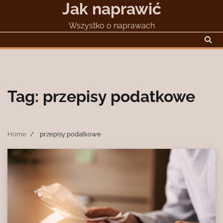
Jak naprawić
Skip
to
Wszystko o naprawach
content
Tag:
przepisy podatkowe
Home
przepisy podatkowe