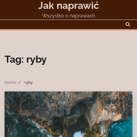
Jak naprawić
Skip
to
Wszystko o naprawach
content
Tag:
ryby
Home
ryby