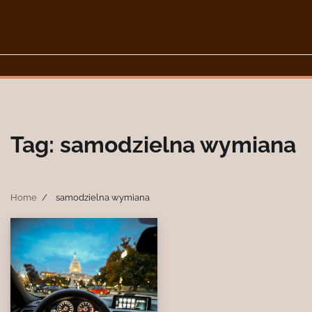
Skip
to
content
Tag:
samodzielna wymiana
Home
samodzielna wymiana