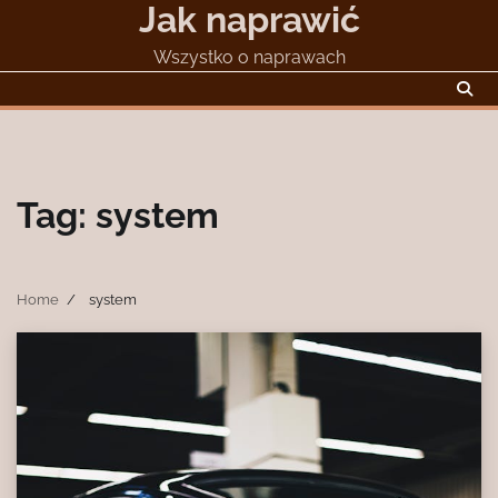
Jak naprawić
Skip
to
Wszystko o naprawach
content
Tag:
system
Home
system