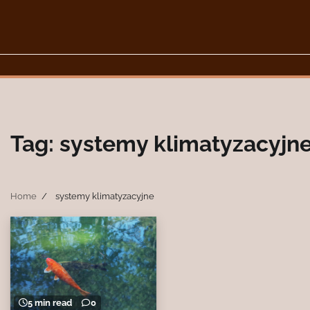
Skip
to
content
Tag:
systemy klimatyzacyjn
Home
systemy klimatyzacyjne
5 min read
0