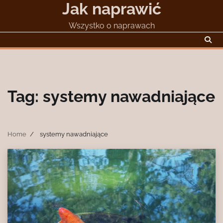
Jak naprawić
Skip
to
Wszystko o naprawach
content
Tag:
systemy nawadniające
Home
systemy nawadniające