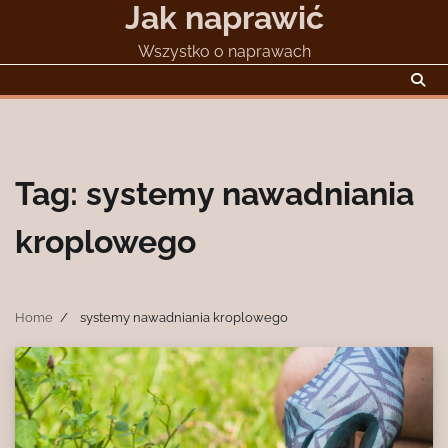
Jak naprawić
Skip
to
Wszystko o naprawach
content
Tag:
systemy nawadniania
kroplowego
Home
systemy nawadniania kroplowego