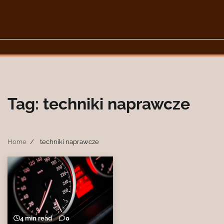
Skip
to
content
Tag:
techniki naprawcze
Home
techniki naprawcze
4 min read
0