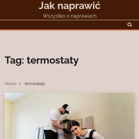
Jak naprawić
Skip
to
Wszystko o naprawach
content
Tag:
termostaty
Home
termostaty