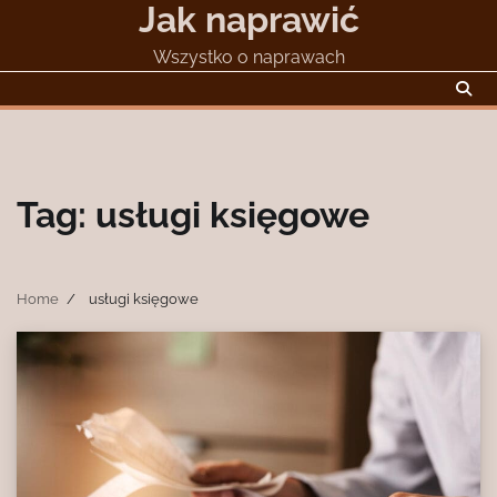
Jak naprawić
Skip
to
Wszystko o naprawach
content
Tag:
usługi księgowe
Home
usługi księgowe