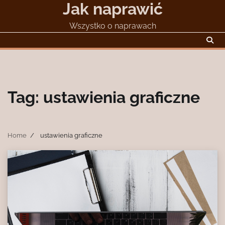
Jak naprawić
Skip
to
Wszystko o naprawach
content
Tag:
ustawienia graficzne
Home
ustawienia graficzne