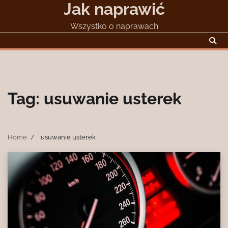
Jak naprawić
Skip
to
Wszystko o naprawach
content
Tag:
usuwanie usterek
Home
usuwanie usterek