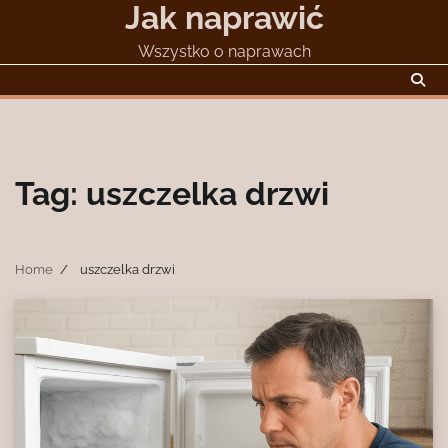
Jak naprawić
Skip
to
Wszystko o naprawach
content
Tag:
uszczelka drzwi
Home
uszczelka drzwi