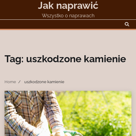
Jak naprawić
Skip
to
Wszystko o naprawach
content
Tag:
uszkodzone kamienie
Home
uszkodzone kamienie