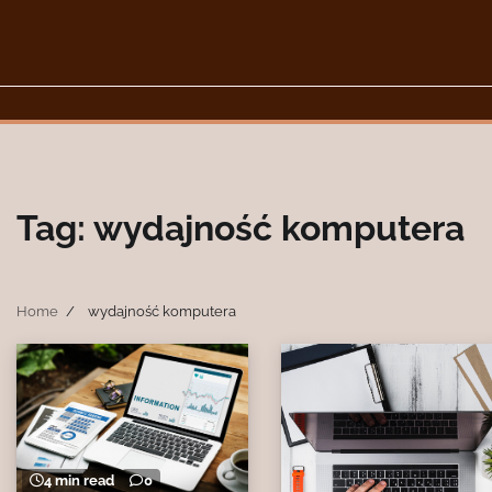
Skip
to
content
Tag:
wydajność komputera
Home
wydajność komputera
4 min read
0