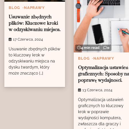
BLOG
NAPRAWY
Usuwanie zbędnych
plików: Kluczowe kroki
w odzyskiwaniu miejsca.
17 Czerwca, 2024
4 min read
0
Usuwanie zbędnych plików
to kluczowy krok w
BLOG
NAPRAWY
odzyskiwaniu miejsca na
Optymalizacja ustawień
dysku twardym, który
może znacząco […]
graficznych: Sposoby n
poprawę wydajności.
13 Czerwca, 2024
Optymalizacja ustawień
graficznych to kluczowy
krok w poprawie
wydajności komputera,
zwłaszcza dla graczy i