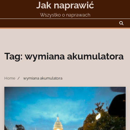
Jak naprawić
Skip
to
Wszystko o naprawach
content
Tag:
wymiana akumulatora
Home
wymiana akumulatora