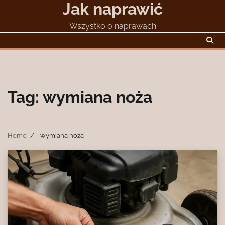
Jak naprawić
Skip
to
Wszystko o naprawach
content
Tag:
wymiana noża
Home
wymiana noża