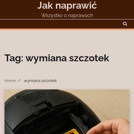
Jak naprawić
Skip
to
Wszystko o naprawach
content
Tag:
wymiana szczotek
Home
wymiana szczotek