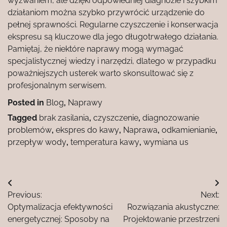
wyzwaniem, ale dzięki odpowiedniej diagnozie i szybkim
działaniom można szybko przywrócić urządzenie do
pełnej sprawności. Regularne czyszczenie i konserwacja
ekspresu są kluczowe dla jego długotrwałego działania.
Pamiętaj, że niektóre naprawy mogą wymagać
specjalistycznej wiedzy i narzędzi, dlatego w przypadku
poważniejszych usterek warto skonsultować się z
profesjonalnym serwisem.
Posted in
Blog
,
Naprawy
Tagged
brak zasilania
,
czyszczenie
,
diagnozowanie
problemów
,
ekspres do kawy
,
Naprawa
,
odkamienianie
,
przepływ wody
,
temperatura kawy
,
wymiana us
Nawigacja
Previous:
Next:
wpisu
Optymalizacja efektywności
Rozwiązania akustyczne:
energetycznej: Sposoby na
Projektowanie przestrzeni