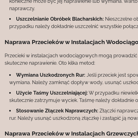
konieczne może być jej naprawienie lub wymiana. Wart
naprawczy.
Uszczelnianie Obróbek Blacharskich:
Nieszczelne o
przypadku należy dokładnie uszczelnić wszystkie połącz
Naprawa Przecieków w Instalacjach Wodociąg
Przecieki w instalacjach wodociągowych mogą prowadzić 
skuteczne naprawienie. Oto kilka metod:
Wymiana Uszkodzonych Rur:
Jeśli przeciek jest sp
wymiana. Należy zamknąć dopływ wody, usunąć uszkodzo
Użycie Taśmy Uszczelniającej:
W przypadku niewielki
skutecznie zatrzymuje wyciek. Taśmę należy dokładnie
Stosowanie Złączek Naprawczych:
Złączki naprawc
rur. Należy usunąć uszkodzoną złączkę i zastąpić ją now
Naprawa Przecieków w Instalacjach Grzewczyc