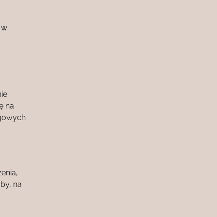
 w
ie
ę na
ągowych
enia,
by, na