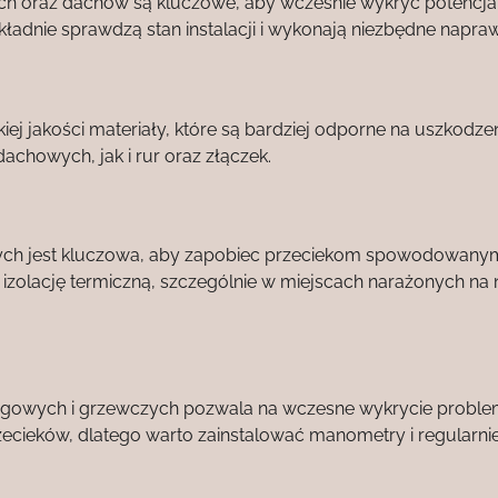
ch oraz dachów są kluczowe, aby wcześnie wykryć potencja
ładnie sprawdzą stan instalacji i wykonają niezbędne napraw
 jakości materiały, które są bardziej odporne na uszkodzen
chowych, jak i rur oraz złączek.
czych jest kluczowa, aby zapobiec przeciekom spowodowany
zolację termiczną, szczególnie w miejscach narażonych na n
ciągowych i grzewczych pozwala na wczesne wykrycie probl
zecieków, dlatego warto zainstalować manometry i regularni