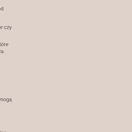
od
r czy
tóre
a.
pomogą