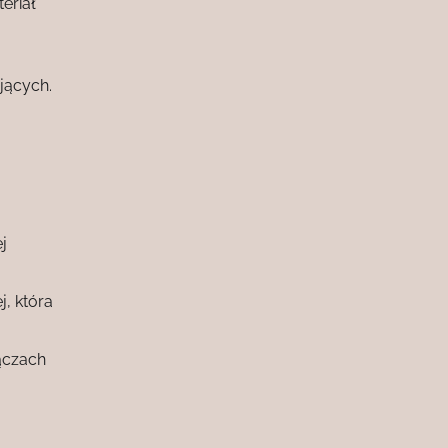
eriał
jących.
j
, która
ączach