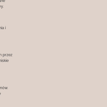
lne
y.
ia i
m przez
iskie
emów.
e