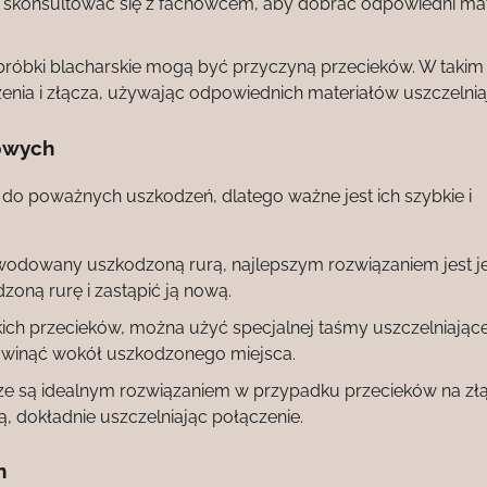
o skonsultować się z fachowcem, aby dobrać odpowiedni mat
bróbki blacharskie mogą być przyczyną przecieków. W takim
enia i złącza, używając odpowiednich materiałów uszczelnia
owych
do poważnych uszkodzeń, dlatego ważne jest ich szybkie i
owodowany uszkodzoną rurą, najlepszym rozwiązaniem jest je
ną rurę i zastąpić ją nową.
ch przecieków, można użyć specjalnej taśmy uszczelniającej
 owinąć wokół uszkodzonego miejsca.
ze są idealnym rozwiązaniem w przypadku przecieków na zł
ą, dokładnie uszczelniając połączenie.
h