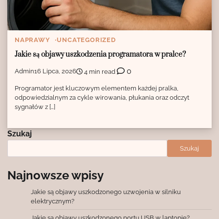
NAPRAWY
UNCATEGORIZED
Jakie są objawy uszkodzenia programatora w pralce?
0
Admin
16 Lipca, 2026
4 min read
Programator jest kluczowym elementem każdej pralka,
odpowiedzialnym za cykle wirowania, płukania oraz odczyt
sygnałów z […]
Szukaj
Szukaj
Najnowsze wpisy
Jakie są objawy uszkodzonego uzwojenia w silniku
elektrycznym?
Jakie są objawy uszkodzonego portu USB w laptopie?