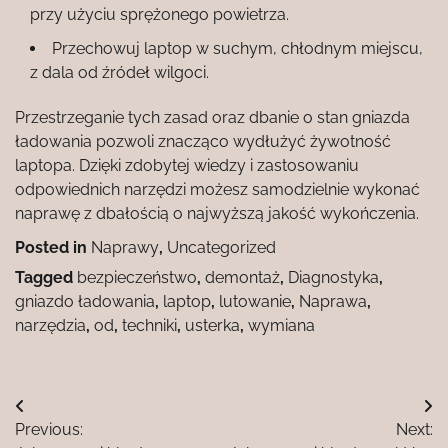
przy użyciu sprężonego powietrza.
Przechowuj laptop w suchym, chłodnym miejscu,
z dala od źródeł wilgoci.
Przestrzeganie tych zasad oraz dbanie o stan gniazda
ładowania pozwoli znacząco wydłużyć żywotność
laptopa. Dzięki zdobytej wiedzy i zastosowaniu
odpowiednich narzędzi możesz samodzielnie wykonać
naprawę z dbałością o najwyższą jakość wykończenia.
Posted in
Naprawy
,
Uncategorized
Tagged
bezpieczeństwo
,
demontaż
,
Diagnostyka
,
gniazdo ładowania
,
laptop
,
lutowanie
,
Naprawa
,
narzędzia
,
od
,
techniki
,
usterka
,
wymiana
Nawigacja
Previous:
Next:
wpisu