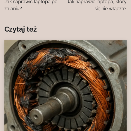
Jak naprawić laptopa po
Jak naprawić laptopa, który
zalaniu?
się nie włącza?
Czytaj też