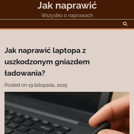
Jak naprawić
Skip
to
Wszystko o naprawach
content
Jak naprawić laptopa z
uszkodzonym gniazdem
ładowania?
Posted on
19 listopada, 2025