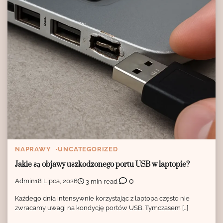
NAPRAWY
UNCATEGORIZED
Jakie są objawy uszkodzonego portu USB w laptopie?
0
Admin
18 Lipca, 2026
3 min read
Każdego dnia intensywnie korzystając z laptopa często nie
zwracamy uwagi na kondycję portów USB. Tymczasem […]