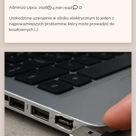
0
Admin
20 Lipca, 2026
4 min read
Uszkodzone uzwojenie w silniku elektrycznym to jeden z
najpoważniejszych problemów, który może prowadzić do
kosztownych […]