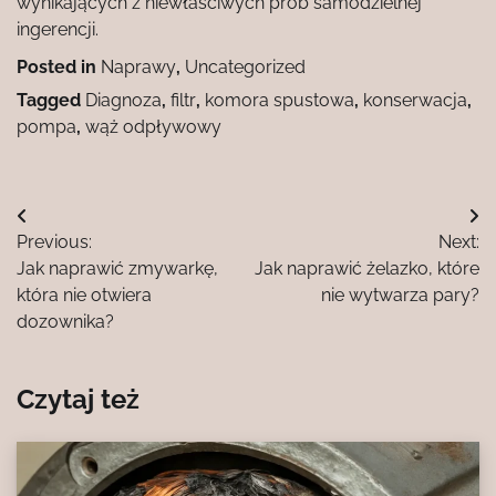
wynikających z niewłaściwych prób samodzielnej
ingerencji.
Posted in
Naprawy
,
Uncategorized
Tagged
Diagnoza
,
filtr
,
komora spustowa
,
konserwacja
,
pompa
,
wąż odpływowy
Nawigacja
Previous:
Next:
wpisu
Jak naprawić zmywarkę,
Jak naprawić żelazko, które
która nie otwiera
nie wytwarza pary?
dozownika?
Czytaj też