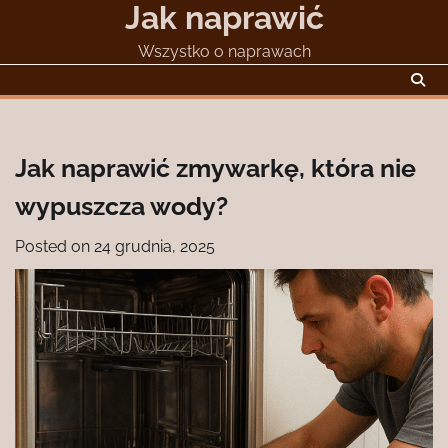
Jak naprawić
Skip
to
Wszystko o naprawach
content
Jak naprawić zmywarkę, która nie
wypuszcza wody?
Posted on
24 grudnia, 2025