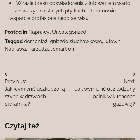
W razie braku doświadczenia z lutowaniem warto
przećwiczyć na starych płytkach lub zamówić
wsparcie profesjonalnego serwisu.
Posted in
Naprawy
,
Uncategorized
Tagged
demontaż
,
gniazdo słuchawkowe
,
lutown
,
Naprawa
,
narzędzia
,
smartfon
Nawigacja
Previous:
Next:
wpisu
Jak wymienić uszkodzoną
Jak wymienić uszkodzony
szybę w drzwiach
palnik w kuchence
piekarnika?
gazowej?
Czytaj też