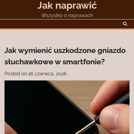
Jak naprawić
Skip
to
Wszystko o naprawach
content
Jak wymienić uszkodzone gniazdo
słuchawkowe w smartfonie?
Posted on
26 czerwca, 2026