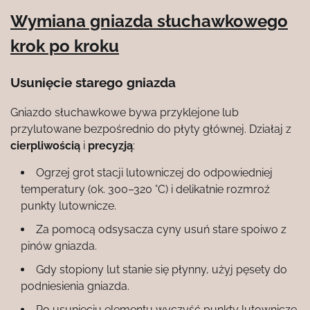
Wymiana gniazda słuchawkowego
krok po kroku
Usunięcie starego gniazda
Gniazdo słuchawkowe bywa przyklejone lub
przylutowane bezpośrednio do płyty głównej. Działaj z
cierpliwością
i
precyzją
:
Ogrzej grot stacji lutowniczej do odpowiedniej
temperatury (ok. 300–320 °C) i delikatnie rozmroź
punkty lutownicze.
Za pomocą odsysacza cyny usuń stare spoiwo z
pinów gniazda.
Gdy stopiony lut stanie się płynny, użyj pęsety do
podniesienia gniazda.
Po usunięciu elementu wyczyść punkty lutownicze