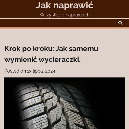
Jak naprawić
Skip
to
Wszystko o naprawach
content
Krok po kroku: Jak samemu
wymienić wycieraczki.
Posted on
13 lipca, 2024