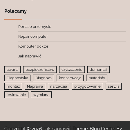
Polecamy
Portal o przemyśle
Repair computer
Komputer doktor
Jak naprawić
awaria
bezpieczeństwo
czyszczenie
demontaż
Diagnostyka
Diagnoza
konserwacja
materiały
montaż
Naprawa
narzędzia
przygotowanie
serwis
testowanie
wymiana
Copyright © 2026
Jak naprawić
Theme: Blog Center By