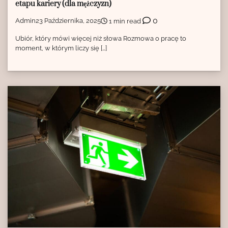
etapu kariery (dla mężczyzn)
0
Admin
23 Października, 2025
1 min read
Ubiór, który mówi więcej niż słowa Rozmowa o pracę to
moment, w którym liczy się […]