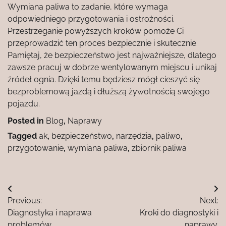
Wymiana paliwa to zadanie, które wymaga
odpowiedniego przygotowania i ostrożności.
Przestrzeganie powyższych kroków pomoże Ci
przeprowadzić ten proces bezpiecznie i skutecznie.
Pamiętaj, że bezpieczeństwo jest najważniejsze, dlatego
zawsze pracuj w dobrze wentylowanym miejscu i unikaj
źródeł ognia. Dzięki temu będziesz mógł cieszyć się
bezproblemową jazdą i dłuższą żywotnością swojego
pojazdu.
Posted in
Blog
,
Naprawy
Tagged
ak
,
bezpieczeństwo
,
narzędzia
,
paliwo
,
przygotowanie
,
wymiana paliwa
,
zbiornik paliwa
Nawigacja
Previous:
Next:
wpisu
Diagnostyka i naprawa
Kroki do diagnostyki i
problemów.
naprawy.