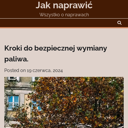
Jak naprawić
Skip
to
Wszystko o naprawach
content
Kroki do bezpiecznej wymiany
paliwa.
Posted on
19 czerwca, 2024