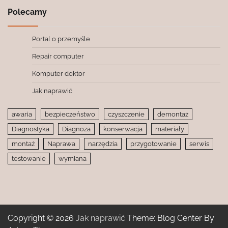
Polecamy
Portal o przemyśle
Repair computer
Komputer doktor
Jak naprawić
awaria
bezpieczeństwo
czyszczenie
demontaż
Diagnostyka
Diagnoza
konserwacja
materiały
montaż
Naprawa
narzędzia
przygotowanie
serwis
testowanie
wymiana
Copyright © 2026
Jak naprawić
Theme: Blog Center By