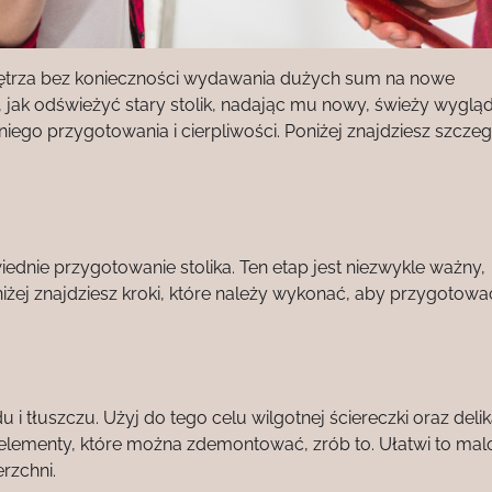
ętrza bez konieczności wydawania dużych sum na nowe
jak odświeżyć stary stolik, nadając mu nowy, świeży wygląd
iego przygotowania i cierpliwości. Poniżej znajdziesz szcz
dnie przygotowanie stolika. Ten etap jest niezwykle ważny,
żej znajdziesz kroki, które należy wykonać, aby przygotować
 i tłuszczu. Użyj do tego celu wilgotnej ściereczki oraz deli
ne elementy, które można zdemontować, zrób to. Ułatwi to ma
rzchni.