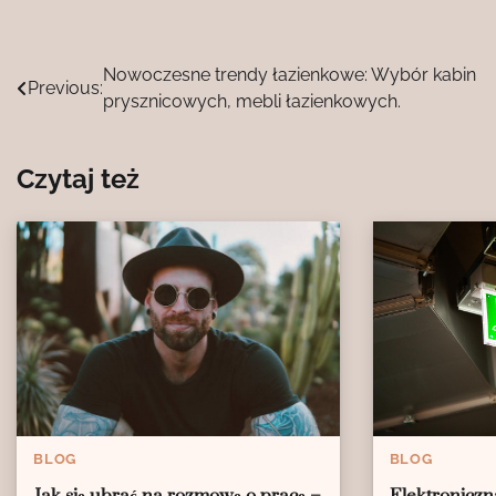
Nawigacja
Nowoczesne trendy łazienkowe: Wybór kabin
Previous:
prysznicowych, mebli łazienkowych.
wpisu
Czytaj też
BLOG
BLOG