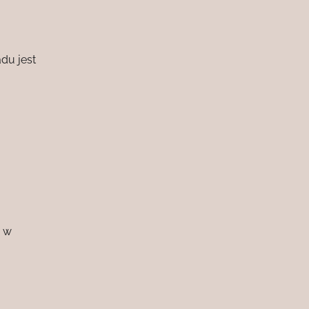
du jest
ć w