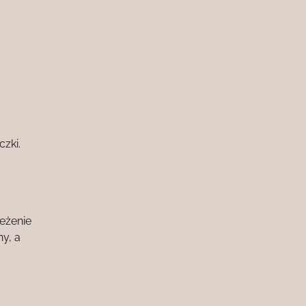
zki.
eżenie
y, a