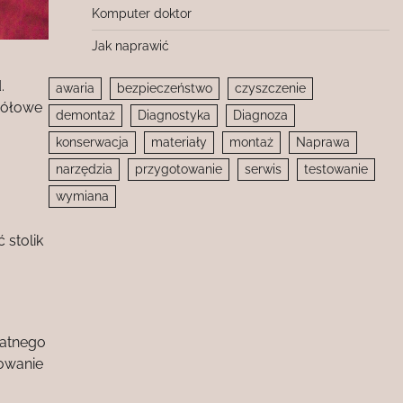
Komputer doktor
Jak naprawić
.
awaria
bezpieczeństwo
czyszczenie
egółowe
demontaż
Diagnostyka
Diagnoza
konserwacja
materiały
montaż
Naprawa
narzędzia
przygotowanie
serwis
testowanie
wymiana
 stolik
katnego
lowanie