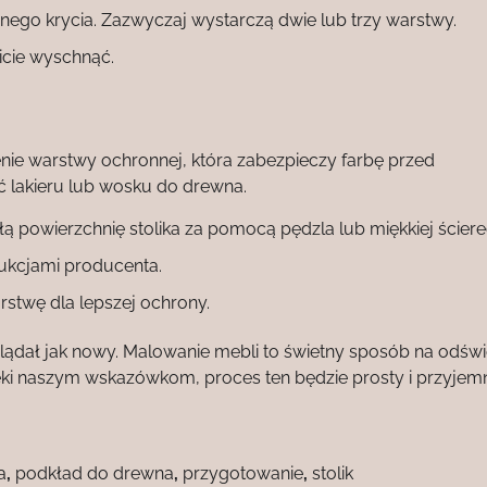
nego krycia. Zazwyczaj wystarczą dwie lub trzy warstwy.
icie wyschnąć.
enie warstwy ochronnej, która zabezpieczy farbę przed
ć lakieru lub wosku do drewna.
 powierzchnię stolika za pomocą pędzla lub miękkiej ścierec
ukcjami producenta.
stwę dla lepszej ochrony.
lądał jak nowy. Malowanie mebli to świetny sposób na odświ
ki naszym wskazówkom, proces ten będzie prosty i przyjemn
a
,
podkład do drewna
,
przygotowanie
,
stolik