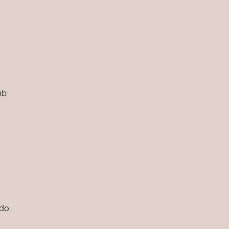
ub
 do