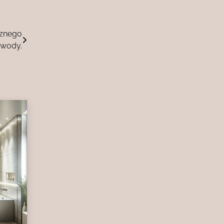
cznego
 wody.