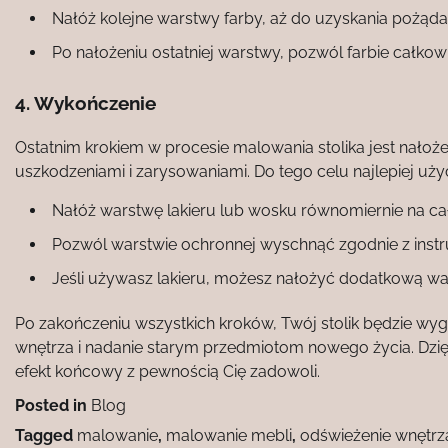
Nałóż kolejne warstwy farby, aż do uzyskania pożąda
Po nałożeniu ostatniej warstwy, pozwól farbie całkow
4. Wykończenie
Ostatnim krokiem w procesie malowania stolika jest nałoż
uszkodzeniami i zarysowaniami. Do tego celu najlepiej uży
Nałóż warstwę lakieru lub wosku równomiernie na całą
Pozwól warstwie ochronnej wyschnąć zgodnie z instr
Jeśli używasz lakieru, możesz nałożyć dodatkową war
Po zakończeniu wszystkich kroków, Twój stolik będzie wyg
wnętrza i nadanie starym przedmiotom nowego życia. Dzię
efekt końcowy z pewnością Cię zadowoli.
Posted in
Blog
Tagged
malowanie
,
malowanie mebli
,
odświeżenie wnętrz