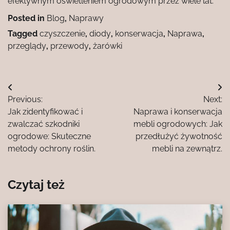
efektywnym oświetleniem ogrodowym przez wiele lat.
Posted in
Blog
,
Naprawy
Tagged
czyszczenie
,
diody
,
konserwacja
,
Naprawa
,
przeglądy
,
przewody
,
żarówki
Nawigacja
Previous:
Next:
wpisu
Jak zidentyfikować i
Naprawa i konserwacja
zwalczać szkodniki
mebli ogrodowych: Jak
ogrodowe: Skuteczne
przedłużyć żywotność
metody ochrony roślin.
mebli na zewnątrz.
Czytaj też